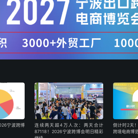
026宁波跨博
连续两天超4万人次：两天合计
倒计时2天！
87118！2026宁波跨博会明日精彩
跨境电商博
继续