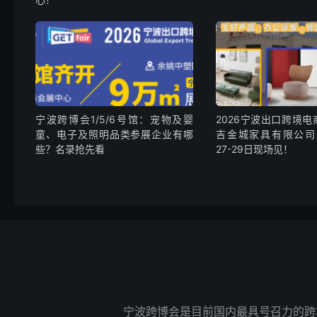
宁波跨博会1/5/6号馆：宠物及婴
2026宁波出口跨境电商
童、电子及照明品类参展企业有哪
吉金城家具有限公司-
些？名录抢先看
27-29日现场见！
宁波跨博会是目前国内最具号召力的跨