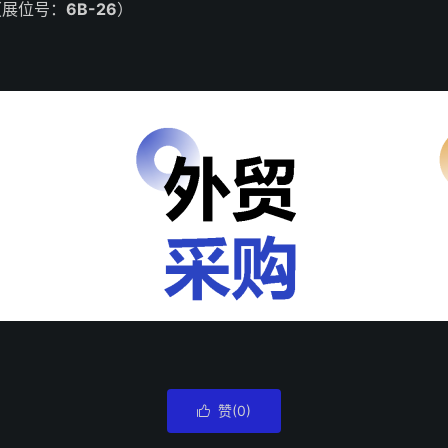
（展位号：
6B-26
）
赞(
0
)
