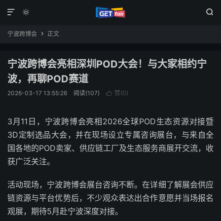



宁波跨博会
正文

宁波跨博会亮相深圳POD大会！与大家相约宁
波，再聊POD赛道
2026-03-17 13:55:26
阅读(107)
赞(
0
)

3月11日，宁波跨博会亮相2026全球
POD
生态资源对接暨
3D定制选品大会，并在现场设立专属咨询展台，与来自全
国各地的POD卖家、供应链工厂及生态服务商展开交流，收
获广泛关注。
活动现场，宁波跨博会展台咨询不断。在详细了解展会供应
链资源与平台优势后，不少观众表达出合作意愿并当场报名
观展，期待5月赴宁波深度对接。